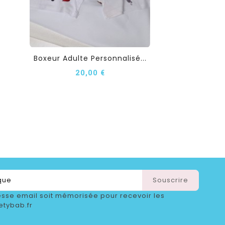
Boxeur Adulte Personnalisé...
20,00 €
sse email soit mémorisée pour recevoir les
etybab.fr