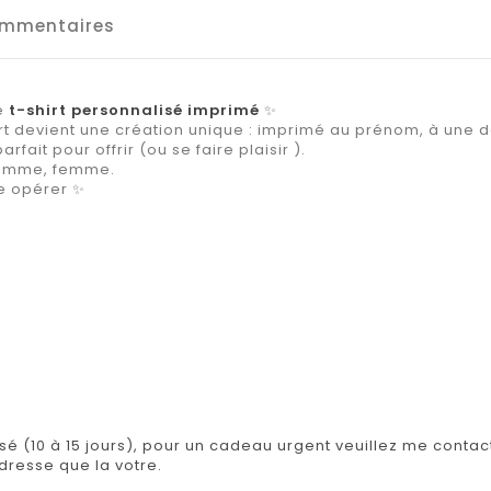
mmentaires
ce
t-shirt personnalisé imprimé
✨
rt devient une création unique : imprimé au prénom, à une da
fait pour offrir (ou se faire plaisir ).
 homme, femme.
ie opérer ✨
isé (10 à 15 jours), pour un cadeau urgent veuillez me contact
adresse que la votre.