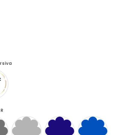
rsiva
Comic
sans
ms
IR
GRIS
ARGENTE
MARINE
BLEU
FONCÉ
ROI