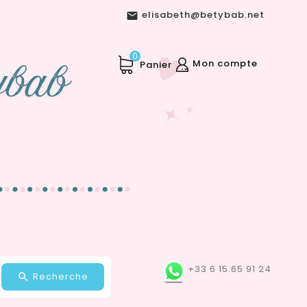
elisabeth@betybab.net

0
Mon compte
Panier
+33 6 15 65 91 24
Recherche