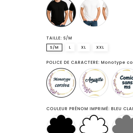
Noir
Blanc
TAILLE: S/M
S/M
L
XL
XXL
POLICE DE CARACTERE: Monotype co
Monotype
Amarillo
corsiva
COULEUR PRÉNOM IMPRIMÉ: BLEU CLA
NOIR
BLANC