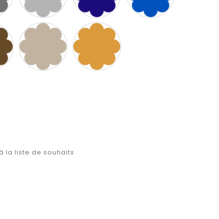
MARRON
FICELLE
JAUNE
D
OR
à la liste de souhaits