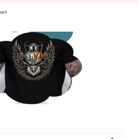
hirt
