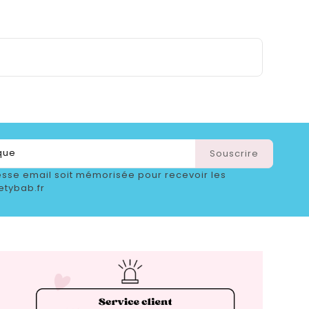
sse email soit mémorisée pour recevoir les
etybab.fr