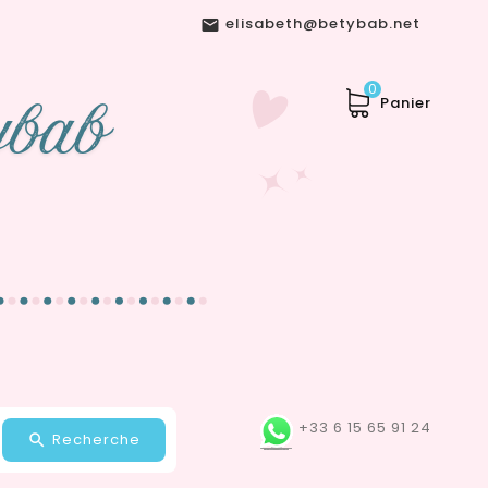
elisabeth@betybab.net

0
Panier
+33 6 15 65 91 24
Recherche