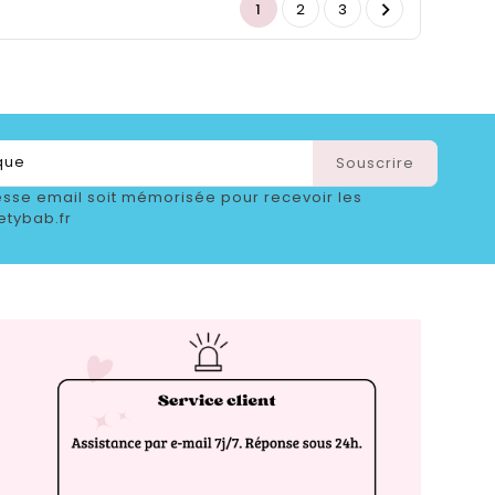

1
2
3
sse email soit mémorisée pour recevoir les
etybab.fr