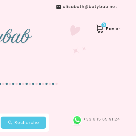
elisabeth@betybab.net

0
Panier
+33 6 15 65 91 24
Recherche