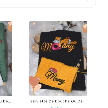
 De...
Serviette De Douche Ou De...
22,00 €