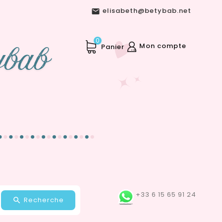
elisabeth@betybab.net

0
Mon compte
Panier
+33 6 15 65 91 24
Recherche