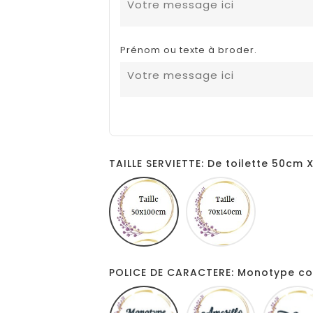
Prénom ou texte à broder.
TAILLE SERVIETTE: De toilette 50cm 
De
Douche
toilette
70cm
50cm
X
X
140cm
100cm
POLICE DE CARACTERE: Monotype co
Monotype
Amarillo
corsiva