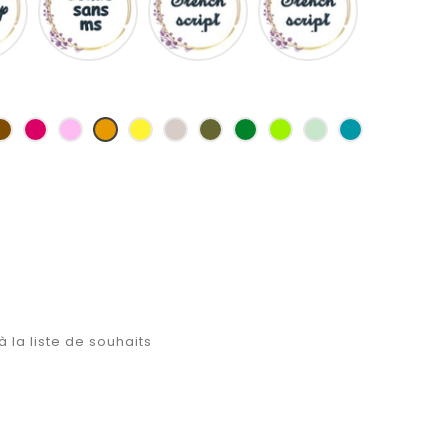
ms
as
Marron
Fuchsia
Rose
Jaune
jaune
Ficelle
Kaki
Vert
Anis
Vert
Turquoise
d'or
bouteille
d'eau
à la liste de souhaits