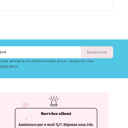
sse email soit mémorisée pour recevoir les
etybab.fr