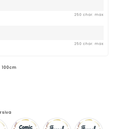
250 char. max
250 char. max
X 100cm
rsiva
Disney
Comic
French
Fiolex
sans
script
girls