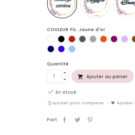
COULEUR FIL: Jaune d'or
Blanc
Noir
Rouge
Gris
Gris
Orange
Prune
Lil
foncé
clair
Marine
Bleu
Bleu
roi
clair
Quantité
Ajouter au panier


En stock
ajouter pour comparer
Ajouter 
Part