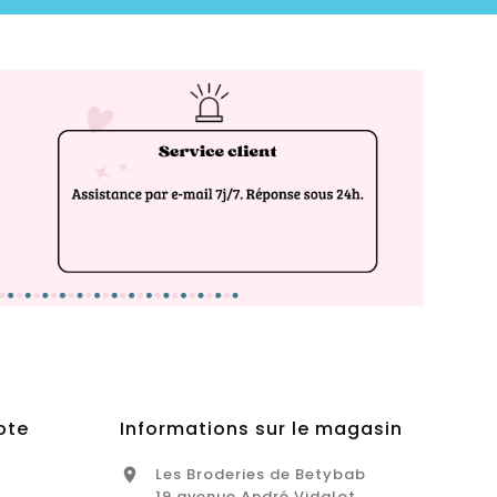
pte
Informations sur le magasin
Les Broderies de Betybab

19 avenue André Vidalot