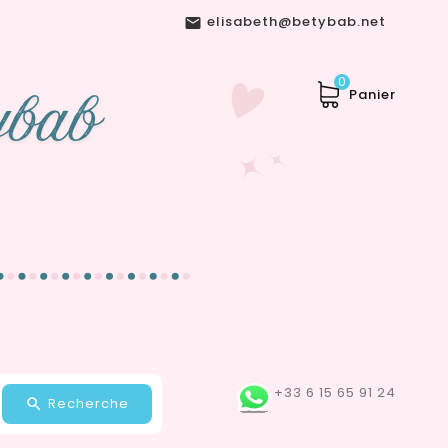
elisabeth@betybab.net

0
Panier
+33 6 15 65 91 24
Recherche