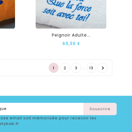
Peignoir Adulte...
69,50 €
…

1
2
3
13
sse email soit mémorisée pour recevoir les
etybab.fr