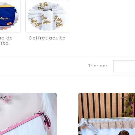
se de
Coffret adulte
ette
Trier par: