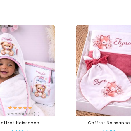
1
Commentaire(s)
offret Naissance...
Coffret Naissance.
53,00 €
54,00 €