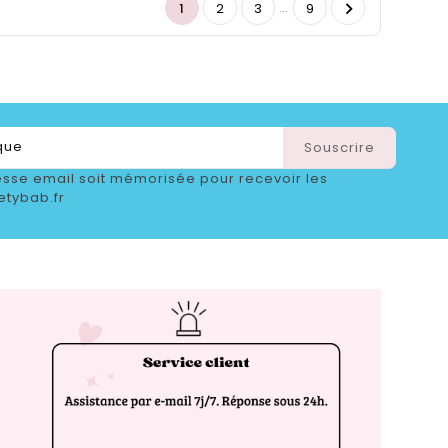
…

1
2
3
9
sse email soit mémorisée pour recevoir les
etybab.fr