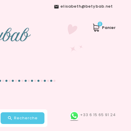
elisabeth@betybab.net

0
Panier
+33 6 15 65 91 24
Recherche