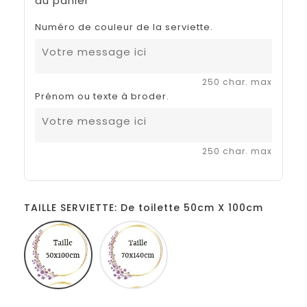
au panier
Numéro de couleur de la serviette.
250 char. max
Prénom ou texte à broder.
250 char. max
TAILLE SERVIETTE: De toilette 50cm X 100cm
De
Douche
toilette
70cm
50cm
X
X
140cm
100cm