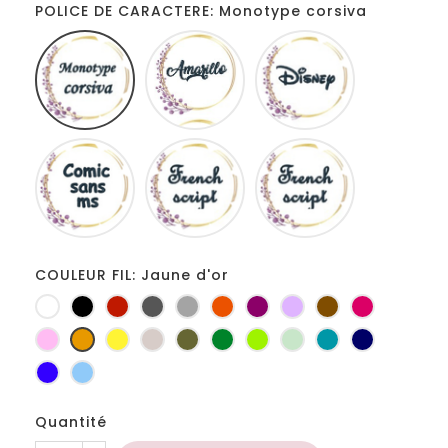
POLICE DE CARACTERE: Monotype corsiva
Monotype
Amarillo
Disney
corsiva
Comic
French
Fiolex
sans
script
girls
ms
COULEUR FIL: Jaune d'or
Blanc
Noir
Rouge
Gris
Gris
Orange
Prune
Lilas
Marron
Fuchsia
foncé
clair
Rose
Jaune
jaune
Ficelle
Kaki
Vert
Anis
Vert
Turquoise
Marine
d'or
bouteille
d'eau
Bleu
Bleu
roi
clair
Quantité