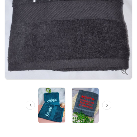


