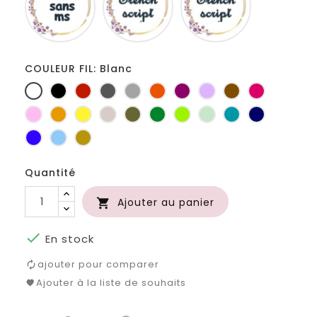
ms
COULEUR FIL: Blanc
Blanc
Noir
Rouge
Gris
Gris
Orange
Prune
Lilas
Marron
Fuchsia
foncé
clair
Rose
Jaune
jaune
Ficelle
Kaki
Vert
Anis
Vert
Turquoise
Marine
d'or
bouteille
d'eau
Bleu
Bleu
Or
roi
clair
Quantité
Ajouter au panier


En stock
ajouter pour comparer
Ajouter à la liste de souhaits