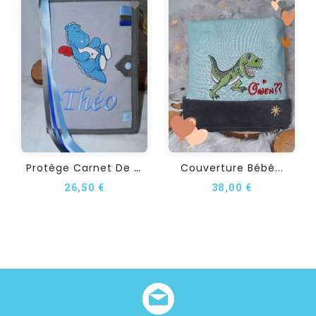
P
Rotège Carnet De Santé...
Couverture Bébé...
26,50 €
38,00 €