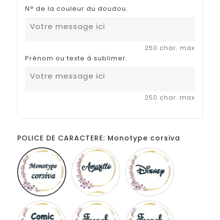
N° de la couleur du doudou.
250 char. max
Prénom ou texte à sublimer.
250 char. max
POLICE DE CARACTERE: Monotype corsiva
Monotype
Amarillo
Disney
corsiva
Comic
French
Fiolex
sans
script
girls