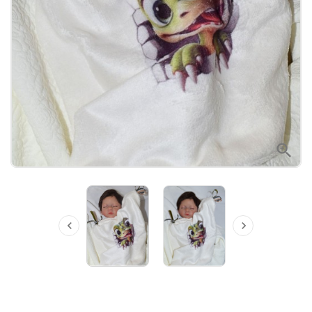


