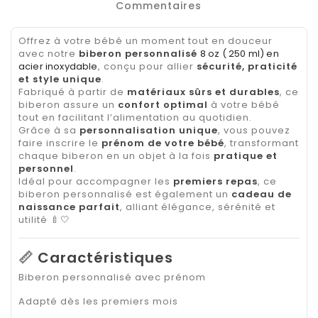
Commentaires
Offrez à votre bébé un moment tout en douceur
avec notre
biberon personnalisé
8 oz ( 250 ml) en
acier inoxydable
, conçu pour allier
sécurité, praticité
et style unique
.
Fabriqué à partir de
matériaux sûrs et durables
, ce
biberon assure un
confort optimal
à votre bébé
tout en facilitant l’alimentation au quotidien.
Grâce à sa
personnalisation unique
, vous pouvez
faire inscrire le
prénom de votre bébé
, transformant
chaque biberon en un objet à la fois
pratique et
personnel
.
Idéal pour accompagner les
premiers repas
, ce
biberon personnalisé est également un
cadeau de
naissance parfait
, alliant élégance, sérénité et
utilité 🍼🤍
📏
Caractéristiques
Biberon personnalisé avec prénom
Adapté dès les premiers mois