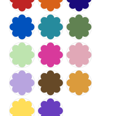
BLEU
TURQUOISE
KAKI
ROI
VERT
FUSCHIA
ROSE
D
EAU
LILAS
MARRON
JAUNE
D
OR
JAUNE
Violet