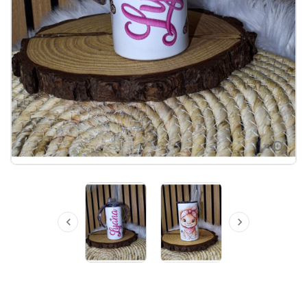


