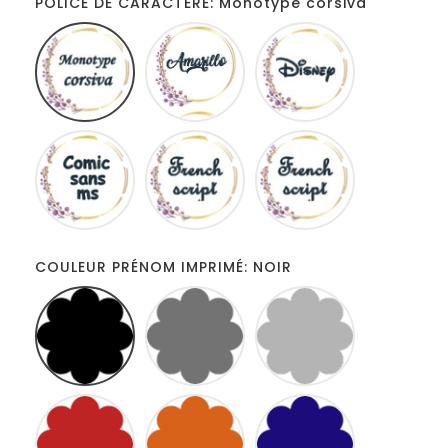
POLICE DE CARACTERE: Monotype corsiva
Monotype
Amarillo
Disney
corsiva
Comic
French
Fiolex
sans
script
girls
ms
COULEUR PRÉNOM IMPRIMÉ: NOIR
NOIR
GRIS
ARGENTE
FONCÉ
ROUGE
ORANGE
MARINE