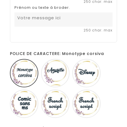
250 char. max
Prénom ou texte à broder.
250 char. max
POLICE DE CARACTERE: Monotype corsiva
Monotype
Amarillo
Disney
corsiva
Comic
French
Fiolex
sans
script
girls
ms