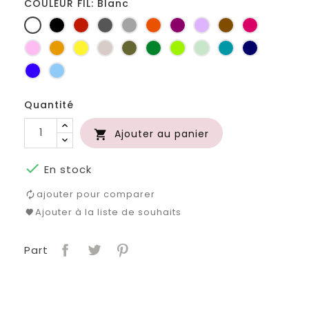
COULEUR FIL: Blanc
Blanc
Noir
Rouge
Gris
Gris
Orange
Prune
Lilas
Marron
Fuchsia
foncé
clair
Rose
Jaune
jaune
Ficelle
Kaki
Vert
Anis
Vert
Turquoise
Marine
d'or
bouteille
d'eau
Bleu
Bleu
roi
clair
Quantité
Ajouter au panier


En stock
ajouter pour comparer
Ajouter à la liste de souhaits
Part