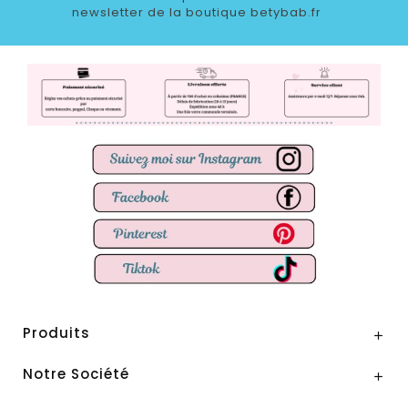
newsletter de la boutique betybab.fr
Produits

Notre Société
