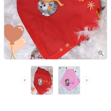


