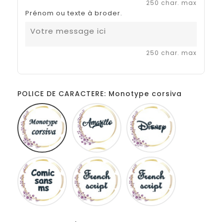
250 char. max
Prénom ou texte à broder.
250 char. max
POLICE DE CARACTERE: Monotype corsiva
Monotype
Amarillo
Disney
corsiva
Comic
French
Fiolex
sans
script
girls
ms