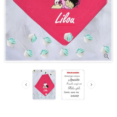


