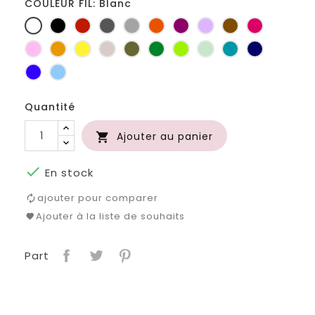
COULEUR FIL: Blanc
Blanc
Noir
Rouge
Gris
Gris
Orange
Prune
Lilas
Marron
Fuchsia
foncé
clair
Rose
Jaune
jaune
Ficelle
Kaki
Vert
Anis
Vert
Turquoise
Marine
d'or
bouteille
d'eau
Bleu
Bleu
roi
clair
Quantité
Ajouter au panier


En stock
ajouter pour comparer
Ajouter à la liste de souhaits
Part