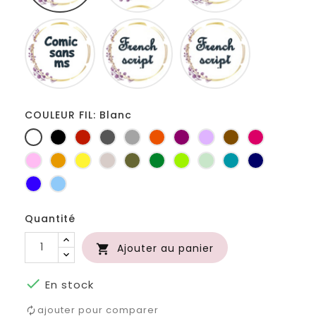
Comic
French
Fiolex
sans
script
girls
ms
COULEUR FIL: Blanc
Blanc
Noir
Rouge
Gris
Gris
Orange
Prune
Lilas
Marron
Fuchsia
foncé
clair
Rose
Jaune
jaune
Ficelle
Kaki
Vert
Anis
Vert
Turquoise
Marine
d'or
bouteille
d'eau
Bleu
Bleu
roi
clair
Quantité
Ajouter au panier


En stock
ajouter pour comparer