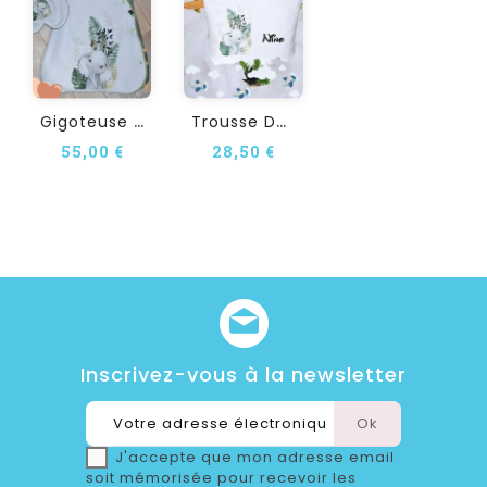
G
Igoteuse Personnalisée...
T
Rousse De Toilette...
55,00 €
28,50 €
Inscrivez-vous à la newsletter
J'accepte que mon adresse email
soit mémorisée pour recevoir les