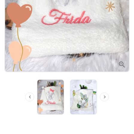


