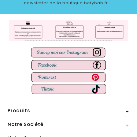
newsletter de la boutique betybab.fr
Produits

Notre Société
