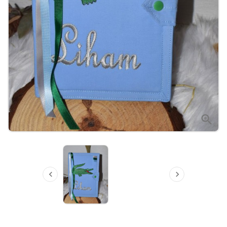


