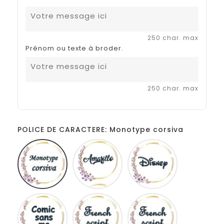
250 char. max
Prénom ou texte à broder.
250 char. max
POLICE DE CARACTERE: Monotype corsiva
Monotype
Amarillo
Disney
corsiva
Comic
French
Fiolex
sans
script
girls
ms