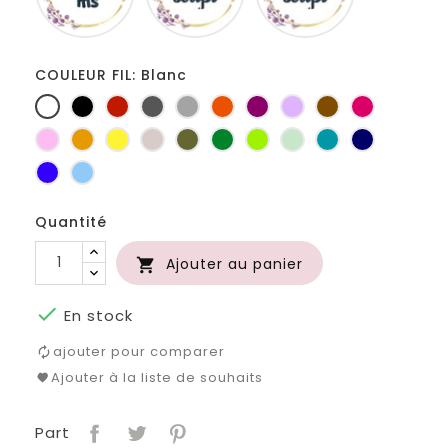
COULEUR FIL: Blanc
Blanc
Noir
Rouge
Gris
Gris
Orange
Prune
Lilas
Marron
Fuchsia
foncé
clair
Rose
Jaune
jaune
Ficelle
Kaki
Vert
Anis
Vert
Turquoise
Marine
d'or
bouteille
d'eau
Bleu
Bleu
roi
clair
Quantité
Ajouter au panier


En stock
ajouter pour comparer
Ajouter à la liste de souhaits
Part