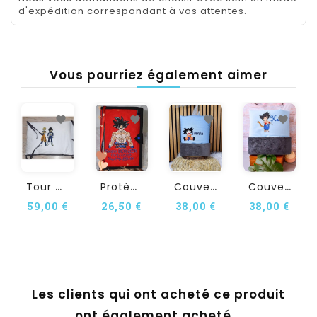
d'expédition correspondant à vos attentes.
Vous pourriez également aimer
T
Our De Lit Personnalisé En...
P
Rotège Carnet De Santé...
C
Ouverture Bébé...
C
Ouverture Bébé...
59,00 €
26,50 €
38,00 €
38,00 €
Les clients qui ont acheté ce produit
ont également acheté...