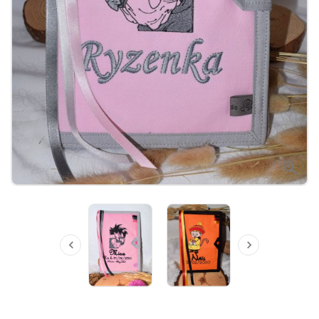


