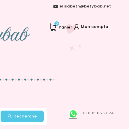
elisabeth@betybab.net

0
Mon compte
Panier
+33 6 15 65 91 24
Recherche