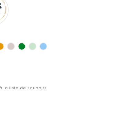
script
se
Jaune
Ficelle
Vert
Vert
Bleu
d'or
bouteille
d'eau
clair
à la liste de souhaits