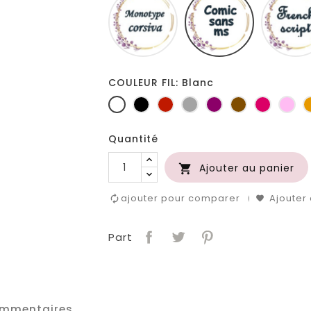
corsiva
sans
ms
COULEUR FIL: Blanc
Blanc
Noir
Rouge
Gris
Prune
Marron
Fuchsia
Ro
clair
Quantité
Ajouter au panier

ajouter pour comparer
Ajouter 
Part
mmentaires