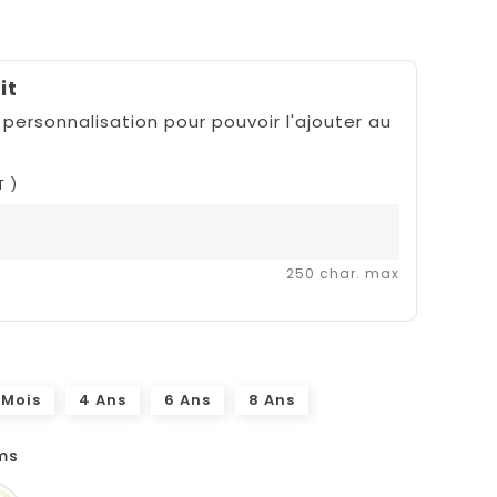
it
 personnalisation pour pouvoir l'ajouter au
T )
250 char. max
 Mois
4 Ans
6 Ans
8 Ans
ms
French