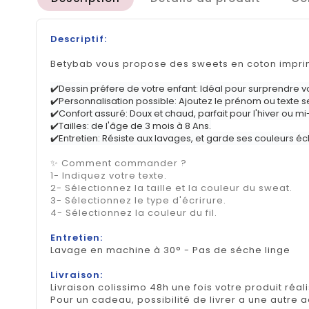
Descriptif:
Betybab vous propose des sweets en coton imprim
✔️Dessin préfere de votre enfant: Idéal pour surprendre vo
✔️Personnalisation possible: Ajoutez le prénom ou texte se
✔️Confort assuré: Doux et chaud, parfait pour l'hiver ou mi
✔️Tailles: de l'âge de 3 mois à 8 Ans.
✔️Entretien: Résiste aux lavages, et garde ses couleurs éc
✨ Comment commander ?
1- Indiquez votre texte.
2- Sélectionnez la taille et la couleur du sweat.
3- Sélectionnez le type d'écrirure.
4- Sélectionnez la couleur du fil.
Entretien:
Lavage en machine à 30° - Pas de séche linge
Livraison:
Livraison colissimo 48h une fois votre produit réal
Pour un cadeau, possibilité de livrer a une autre 