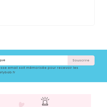
sse email soit mémorisée pour recevoir les
etybab.fr