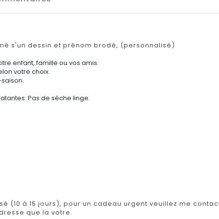
é s'un dessin et prénom brodé, (personnalisé)
tre enfant, famille ou vos amis.
lon votre choix.
-saison.
latantes. Pas de séche linge.
isé (10 à 15 jours), pour un cadeau urgent veuillez me contact
adresse que la votre.