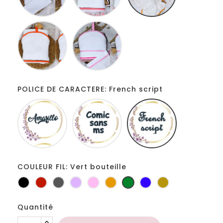
Blanc
Blanc
Orange
rose
a
broder
POLICE DE CARACTERE: French script
Amarillo
Comic
French
sans
script
ms
COULEUR FIL: Vert bouteille
Noir
Rouge
Gris
Lilas
Rose
Jaune
Vert
Bleu
Or
foncé
d'or
bouteille
roi
Quantité