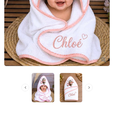


