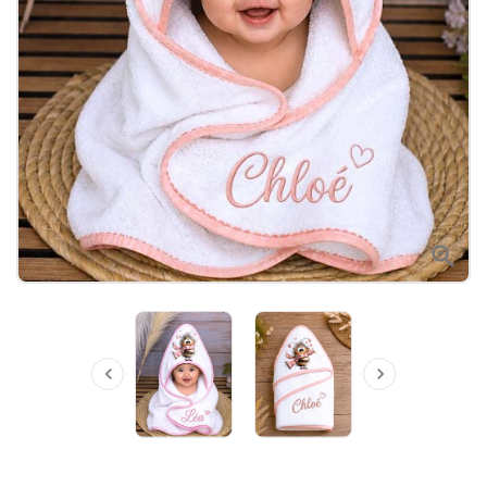


