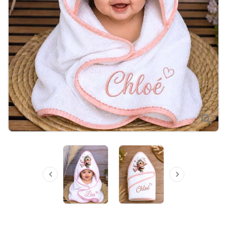


