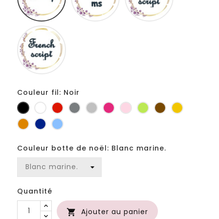
Fiolex
girls
Couleur fil: Noir
Noir
Blanc
Rouge
Gris
Gris
Fuchsia
Rose
Anis
Marron
Jaune
foncé
clair
d'or
Orange
Marine
Bleu
Couleur botte de noël: Blanc marine.
Quantité
Ajouter au panier
