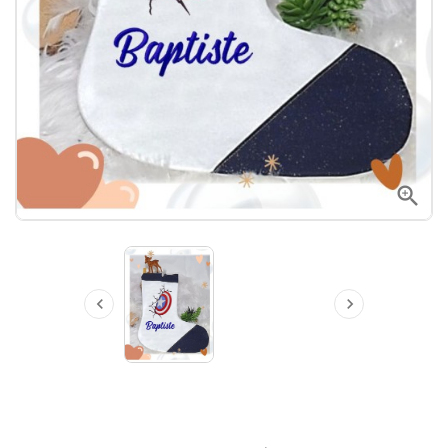


