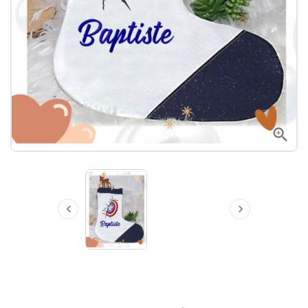


