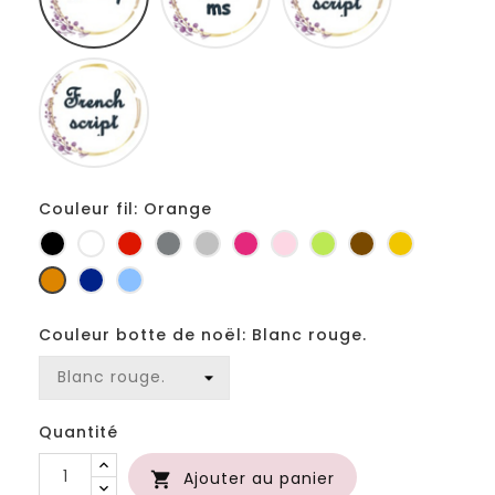
Fiolex
girls
Couleur fil: Orange
Noir
Blanc
Rouge
Gris
Gris
Fuchsia
Rose
Anis
Marron
Jaune
foncé
clair
d'or
Orange
Marine
Bleu
Couleur botte de noël: Blanc rouge.
Quantité
Ajouter au panier
