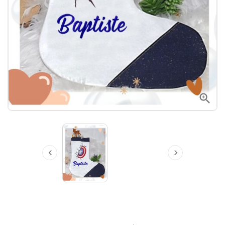


