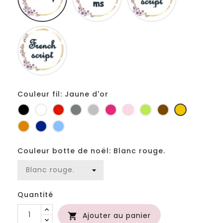
Fiolex
girls
Couleur fil: Jaune d'or
Noir
Blanc
Rouge
Gris
Gris
Fuchsia
Rose
Anis
Marron
Jaune
foncé
clair
d'or
Orange
Marine
Bleu
Couleur botte de noël: Blanc rouge.
Quantité
Ajouter au panier
