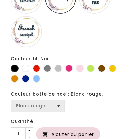
Fiolex
girls
Couleur fil: Noir
Noir
Blanc
Rouge
Gris
Gris
Fuchsia
Rose
Anis
Marron
Jaune
foncé
clair
d'or
Orange
Marine
Bleu
Couleur botte de noël: Blanc rouge.
Quantité
Ajouter au panier
