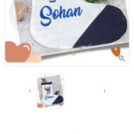


