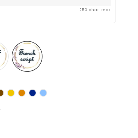
250 char. max
Comic
Fiolex
sans
girls
ms
s
Marron
Jaune
Orange
Marine
Bleu
d'or
.