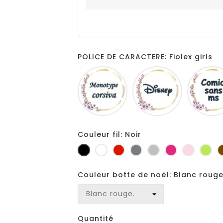
POLICE DE CARACTERE: Fiolex girls
Monotype
Disney
corsiva
Couleur fil: Noir
Noir
Blanc
Rouge
Gris
Gris
Fuchsia
Rose
Ani
foncé
clair
Couleur botte de noël: Blanc rouge
Quantité