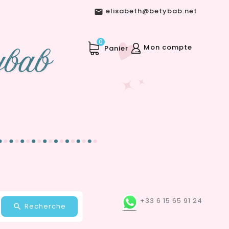
elisabeth@betybab.net

0
Mon compte
Panier
+33 6 15 65 91 24
Recherche