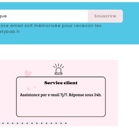
sse email soit mémorisée pour recevoir les
etybab.fr