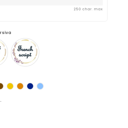
250 char. max
rsiva
Comic
Fiolex
sans
girls
ms
s
Marron
Jaune
Orange
Marine
Bleu
d'or
.