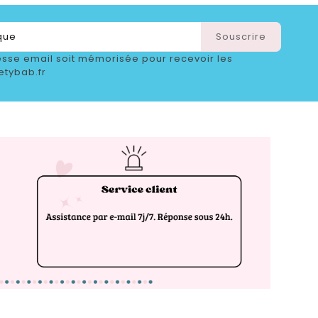
sse email soit mémorisée pour recevoir les
etybab.fr