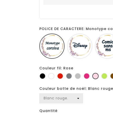
POLICE DE CARACTERE: Monotype co
Monotype
Disney
corsiva
Couleur fil: Rose
Noir
Blanc
Rouge
Gris
Gris
Fuchsia
Rose
Ani
foncé
clair
Couleur botte de noël: Blanc rouge
Quantité