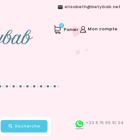
elisabeth@betybab.net

0
Mon compte
Panier
+33 6 15 65 91 24
Recherche