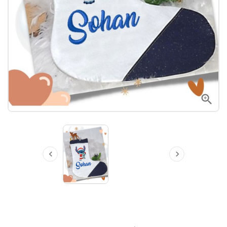


