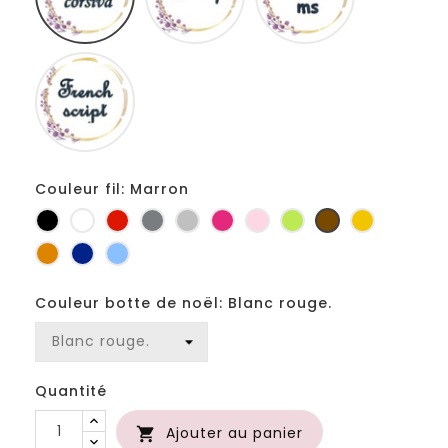
Fiolex
girls
Couleur fil: Marron
Noir
Blanc
Rouge
Gris
Gris
Fuchsia
Rose
Anis
Marron
Jaune
foncé
clair
d'or
Orange
Marine
Bleu
Couleur botte de noël: Blanc rouge.
Quantité
Ajouter au panier
