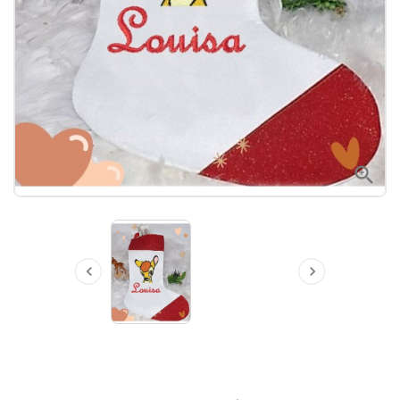


