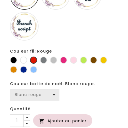
Fiolex
girls
Couleur fil: Rouge
Noir
Blanc
Rouge
Gris
Gris
Fuchsia
Rose
Anis
Marron
Jaune
foncé
clair
d'or
Orange
Marine
Bleu
Couleur botte de noël: Blanc rouge.
Quantité
Ajouter au panier
