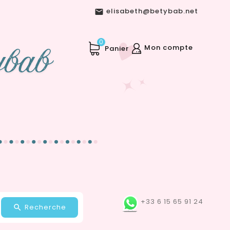
elisabeth@betybab.net

0
Mon compte
Panier
+33 6 15 65 91 24
Recherche