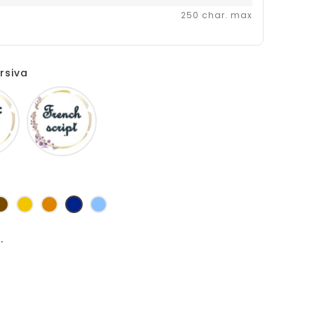
250 char. max
rsiva
Comic
Fiolex
sans
girls
ms
s
Marron
Jaune
Orange
Marine
Bleu
d'or
.