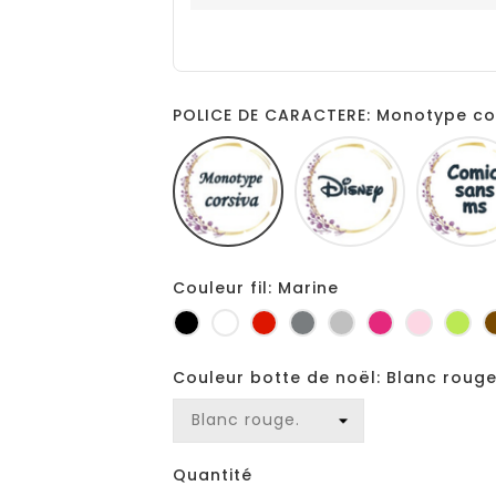
POLICE DE CARACTERE: Monotype co
Monotype
Disney
corsiva
Couleur fil: Marine
Noir
Blanc
Rouge
Gris
Gris
Fuchsia
Rose
Ani
foncé
clair
Couleur botte de noël: Blanc rouge
Quantité