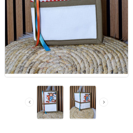


