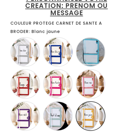
CREATION: PRENOM OU
MESSAGE
COULEUR PROTEGE CARNET DE SANTE A
BRODER: Blanc jaune
Blanc
Blanc
Blanc
gris
bleu
turquoise
roi
Blanc
Blanc
Blanc
rouge
fuschia
rose
Blanc
Blanc
Blanc
lilas
anis
jaune