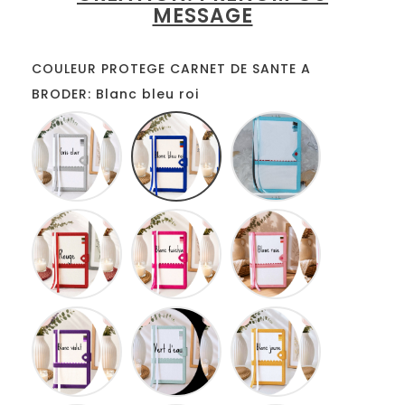
MESSAGE
COULEUR PROTEGE CARNET DE SANTE A
BRODER: Blanc bleu roi
Blanc
Blanc
Blanc
gris
bleu
turquoise
roi
Blanc
Blanc
Blanc
rouge
fuschia
rose
Blanc
Blanc
Blanc
lilas
anis
jaune