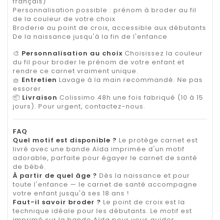
français)
Personnalisation possible : prénom à broder au fil
de la couleur de votre choix
Broderie au point de croix, accessible aux débutants
De la naissance jusqu'à la fin de l'enfance
🎨
Personnalisation au choix
Choisissez la couleur
du fil pour broder le prénom de votre enfant et
rendre ce carnet vraiment unique.
🧺
Entretien
Lavage à la main recommandé. Ne pas
essorer.
📦
Livraison
Colissimo 48h une fois fabriqué (10 à 15
jours). Pour urgent, contactez-nous.
FAQ
Quel motif est disponible ?
Le protège carnet est
livré avec une bande Aïda imprimée d'un motif
adorable, parfaite pour égayer le carnet de santé
de bébé.
À partir de quel âge ?
Dès la naissance et pour
toute l'enfance — le carnet de santé accompagne
votre enfant jusqu'à ses 18 ans !
Faut-il savoir broder ?
Le point de croix est la
technique idéale pour les débutants. Le motif est
imprimé sur la bande Aïda pour vous guider