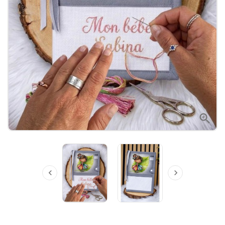


