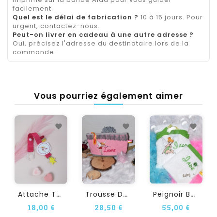
facilement.
Quel est le délai de fabrication ?
10 à 15 jours. Pour
urgent, contactez-nous.
Peut-on livrer en cadeau à une autre adresse ?
Oui, précisez l'adresse du destinataire lors de la
commande.
Vous pourriez également aimer
A
Ttache Tétine...
T
Rousse De Toilette...
P
Eignoir Bébé Et Enfant...
18,00 €
28,50 €
55,00 €