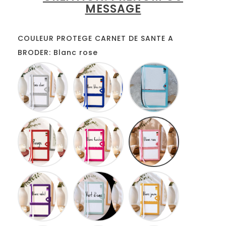
MESSAGE
COULEUR PROTEGE CARNET DE SANTE A
BRODER: Blanc rose
Blanc
Blanc
Blanc
gris
bleu
turquoise
roi
Blanc
Blanc
Blanc
rouge
fuschia
rose
Blanc
Blanc
Blanc
lilas
anis
jaune