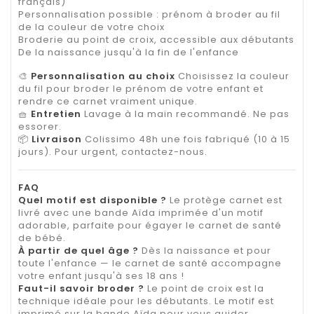
français)
Personnalisation possible : prénom à broder au fil
de la couleur de votre choix
Broderie au point de croix, accessible aux débutants
De la naissance jusqu'à la fin de l'enfance
🎨
Personnalisation au choix
Choisissez la couleur
du fil pour broder le prénom de votre enfant et
rendre ce carnet vraiment unique.
🧺
Entretien
Lavage à la main recommandé. Ne pas
essorer.
📦
Livraison
Colissimo 48h une fois fabriqué (10 à 15
jours). Pour urgent, contactez-nous.
FAQ
Quel motif est disponible ?
Le protège carnet est
livré avec une bande Aïda imprimée d'un motif
adorable, parfaite pour égayer le carnet de santé
de bébé.
À partir de quel âge ?
Dès la naissance et pour
toute l'enfance — le carnet de santé accompagne
votre enfant jusqu'à ses 18 ans !
Faut-il savoir broder ?
Le point de croix est la
technique idéale pour les débutants. Le motif est
imprimé sur la bande Aïda pour vous guider