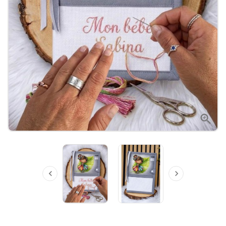


