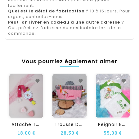
facilement.
Quel est le délai de fabrication ?
10 à 15 jours. Pour
urgent, contactez-nous.
Peut-on livrer en cadeau à une autre adresse ?
Oui, précisez l'adresse du destinataire lors de la
commande.
Vous pourriez également aimer
A
Ttache Tétine...
T
Rousse De Toilette...
P
Eignoir Bébé Et Enfant...
18,00 €
28,50 €
55,00 €