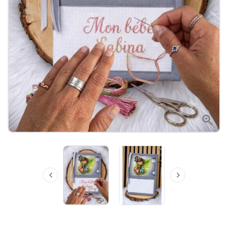


