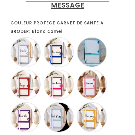
MESSAGE
COULEUR PROTEGE CARNET DE SANTE A
BRODER: Blanc camel
Blanc
Blanc
Blanc
gris
bleu
turquoise
roi
Blanc
Blanc
Blanc
rouge
fuschia
rose
Blanc
Blanc
Blanc
lilas
anis
jaune