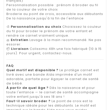
français)
Personnalisation possible : prénom à broder au fil
de la couleur de votre choix
Broderie au point de croix, accessible aux débutants
De la naissance jusqu'à la fin de l'enfance
🎨
Personnalisation au choix
Choisissez la couleur
du fil pour broder le prénom de votre enfant et
rendre ce carnet vraiment unique.
🧺
Entretien
Lavage à la main recommandé. Ne pas
essorer.
📦
Livraison
Colissimo 48h une fois fabriqué (10 à 15
jours). Pour urgent, contactez-nous.
FAQ
Quel motif est disponible ?
Le protège carnet est
livré avec une bande Aïda imprimée d'un motif
adorable, parfaite pour égayer le carnet de santé
de bébé.
À partir de quel âge ?
Dès la naissance et pour
toute l'enfance — le carnet de santé accompagne
votre enfant jusqu'à ses 18 ans !
Faut-il savoir broder ?
Le point de croix est la
technique idéale pour les débutants. Le motif est
imprimé sur la bande Aïda pour vous guider