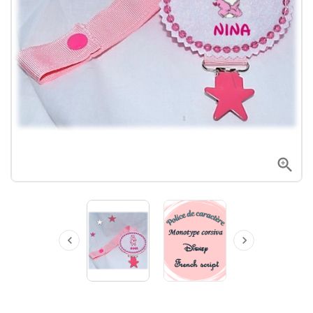


