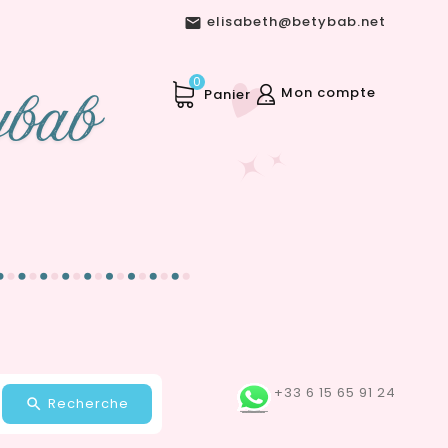
elisabeth@betybab.net

0
Mon compte
Panier
+33 6 15 65 91 24
Recherche