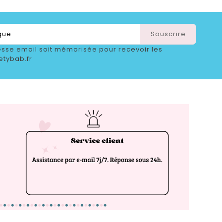
sse email soit mémorisée pour recevoir les
etybab.fr