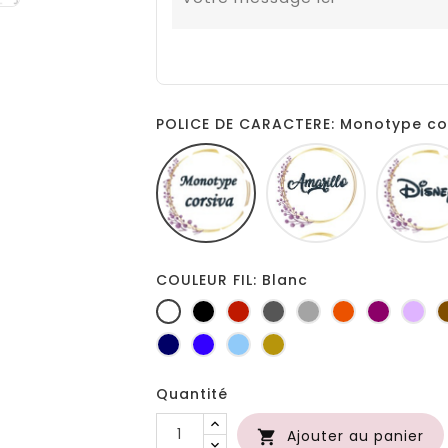
POLICE DE CARACTERE: Monotype co
Monotype
Amarillo
corsiva
COULEUR FIL: Blanc
Blanc
Noir
Rouge
Gris
Gris
Orange
Prune
Lil
foncé
clair
Marine
Bleu
Bleu
Or
roi
clair
Quantité
Ajouter au panier
