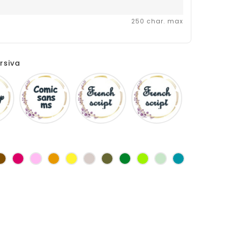
250 char. max
rsiva
Disney
Comic
French
Fiolex
sans
script
girls
ms
as
Marron
Fuchsia
Rose
Jaune
jaune
Ficelle
Kaki
Vert
Anis
Vert
Turquoise
d'or
bouteille
d'eau