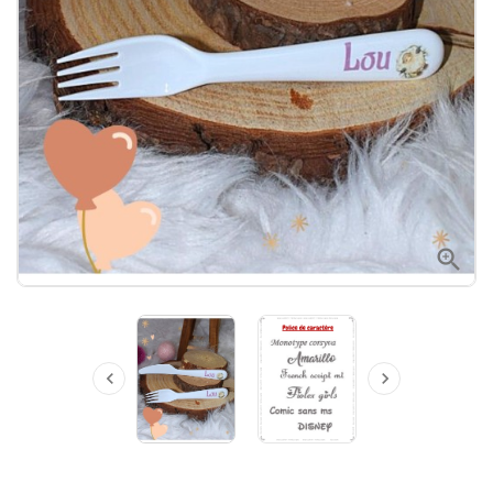


