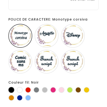
POLICE DE CARACTERE: Monotype corsiva
Monotype
Amarillo
Disney
corsiva
Comic
French
Fiolex
sans
script
girls
ms
Couleur fil: Noir
Noir
Blanc
Rouge
Gris
Gris
Fuchsia
Rose
Anis
Marron
Jaune
foncé
clair
d'or
Orange
Marine
Bleu