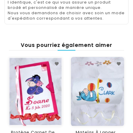
l identique, c'est ce qui vous assure un produit
brodé et personnalisé de manière unique.
Nous vous demandons de choisir avec soin un mode
d'expédition correspondant a vos attentes.
Vous pourriez également aimer
P
Rotège Carnet De Santé...
Matelas À Langer...