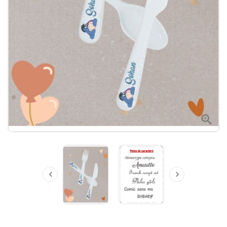


