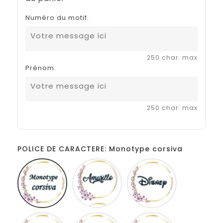
Numéro du motif.
250 char. max
Prénom.
250 char. max
POLICE DE CARACTERE: Monotype corsiva
Monotype
Amarillo
Disney
corsiva
Comic
French
Fiolex