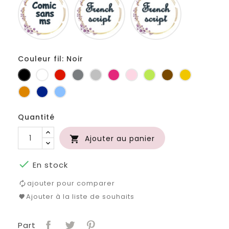
sans
script
girls
ms
Couleur fil: Noir
Noir
Blanc
Rouge
Gris
Gris
Fuchsia
Rose
Anis
Marron
Jaune
foncé
clair
d'or
Orange
Marine
Bleu
Quantité
Ajouter au panier


En stock
ajouter pour comparer
Ajouter à la liste de souhaits
Part