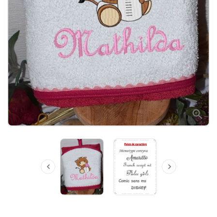


