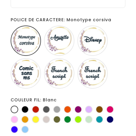
POLICE DE CARACTERE: Monotype corsiva
Monotype
Amarillo
Disney
corsiva
Comic
French
Fiolex
sans
script
girls
ms
COULEUR FIL: Blanc
Blanc
Noir
Rouge
Gris
Gris
Orange
Prune
Lilas
Marron
Fuchsia
foncé
clair
Rose
Jaune
jaune
Ficelle
Kaki
Vert
Anis
Vert
Turquoise
Marine
d'or
bouteille
d'eau
Bleu
Bleu
roi
clair