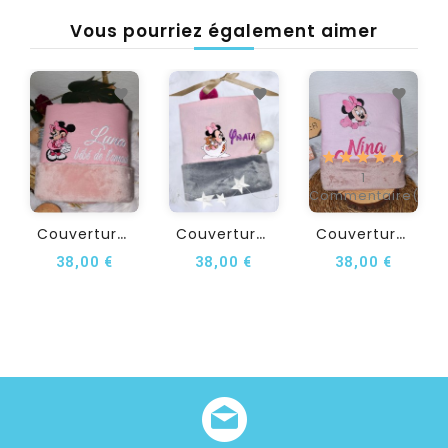
Vous pourriez également aimer
1
Commentaire(s)
C
Ouverture Bébé...
C
Ouverture Personnalisée...
C
Ouverture Bébé...
38,00 €
38,00 €
38,00 €