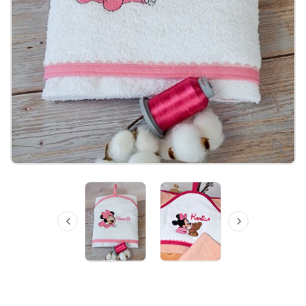


