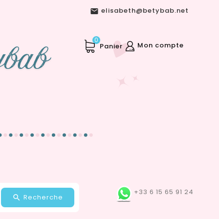
elisabeth@betybab.net

0
Mon compte
Panier
+33 6 15 65 91 24
Recherche