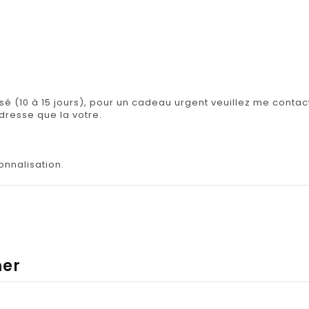
isé (10 à 15 jours), pour un cadeau urgent veuillez me contact
adresse que la votre.
onnalisation.
mer