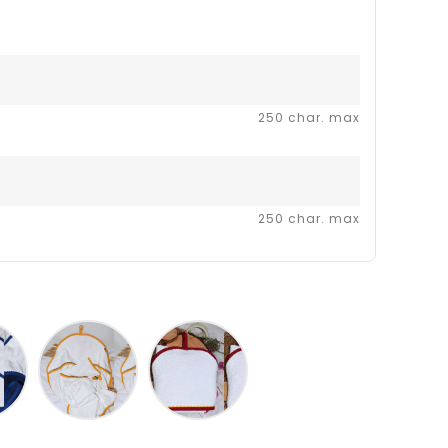
250 char. max
250 char. max
Bleu
Blanc
Blanc
Blanc
jaune
rouge