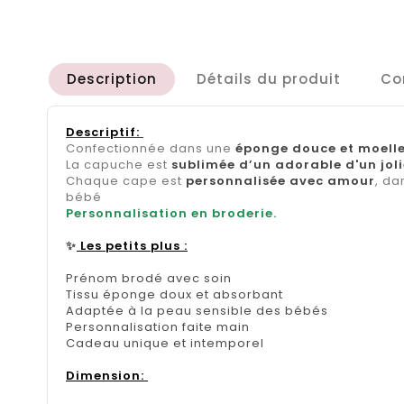
Description
Détails du produit
Co
Descriptif:
Confectionnée dans une
éponge douce et moell
La capuche est
sublimée d’un adorable d'un jol
Chaque cape est
personnalisée avec amour
, da
bébé
Personnalisation en broderie.
✨
Les petits plus
:
Prénom brodé avec soin
Tissu éponge doux et absorbant
Adaptée à la peau sensible des bébés
Personnalisation faite main
Cadeau unique et intemporel
Dimension: