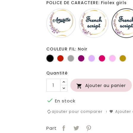
POLICE DE CARACTERE: Fiolex girls
Amarillo
French
script
COULEUR FIL: Noir
Noir
Rouge
Gris
Prune
Lilas
Fuchsia
Rose
Or
clair
Quantité
Ajouter au panier


En stock
ajouter pour comparer
Ajouter 
Part