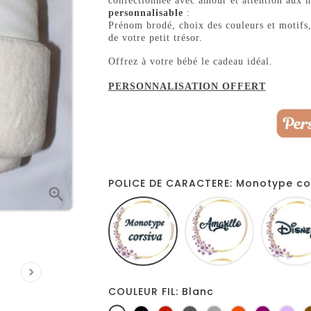
confectionnée avec amour et attention aux 
personnalisable
:
Prénom brodé, choix des couleurs et motifs,
de votre petit trésor.
Offrez à votre bébé le cadeau idéal.
PERSONNALISATION OFFERT
POLICE DE CARACTERE: Monotype co

Monotype
Amarillo
corsiva

COULEUR FIL: Blanc