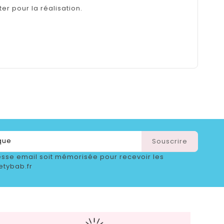
er pour la réalisation.
sse email soit mémorisée pour recevoir les
etybab.fr