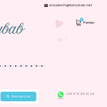
elisabeth@betybab.net

0
Panier
+33 6 15 65 91 24
Recherche