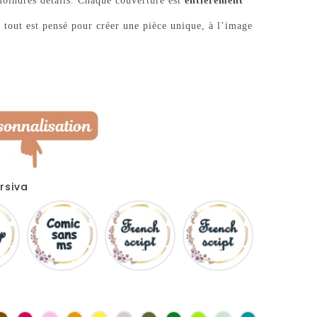
moindres détails. Chaque couverture est
entièrement
 tout est pensé pour créer une pièce unique, à l’image
rsiva
Disney
Comic
French
Fiolex
sans
script
girls
ms