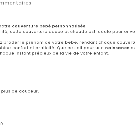
mmentaires
notre
couverture bébé personnalisée
.
lité, cette couverture douce et chaude est idéale pour enve
ez broder le prénom de votre bébé, rendant chaque couvert
mbine confort et praticité. Que ce soit pour une
naissance
o
haque instant précieux de la vie de votre enfant.
r plus de douceur.
é.