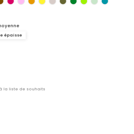
as
Marron
Fuchsia
Rose
Jaune
jaune
Ficelle
Kaki
Vert
Anis
Vert
Turquoise
d'or
bouteille
d'eau
 moyenne
e épaisse
à la liste de souhaits