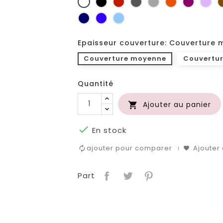
Blanc
Noir
Rouge
Gris
Gris
Orange
Prune
Lil
foncé
clair
Marine
Bleu
Bleu
roi
clair
Epaisseur couverture: Couverture
Couverture moyenne
Couvertur
Quantité
Ajouter au panier


En stock
ajouter pour comparer
Ajouter 
Part