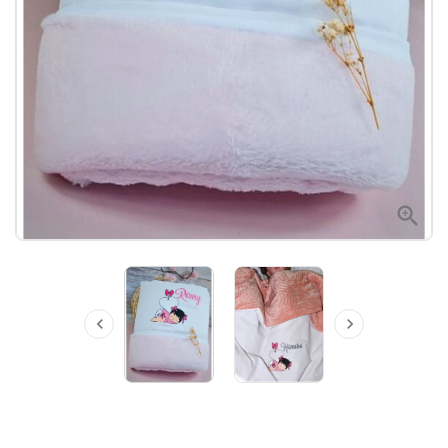


