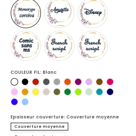
Monotype
Amarillo
Disney
corsiva
Comic
French
Fiolex
sans
script
girls
ms
COULEUR FIL: Blanc
Blanc
Noir
Rouge
Gris
Gris
Orange
Prune
Lilas
Marron
Fuchsia
foncé
clair
Rose
Jaune
jaune
Ficelle
Kaki
Vert
Anis
Vert
Turquoise
Marine
d'or
bouteille
d'eau
Bleu
Bleu
roi
clair
Epaisseur couverture: Couverture moyenne
Couverture moyenne