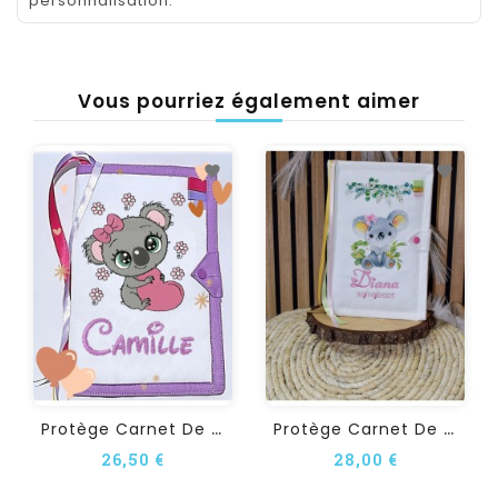
personnalisation.
Vous pourriez également aimer
P
Rotège Carnet De Santé...
P
Rotège Carnet De Santé...
26,50 €
28,00 €