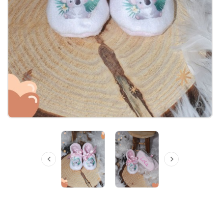


