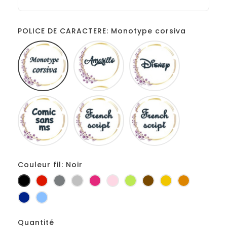
POLICE DE CARACTERE: Monotype corsiva
Monotype
Amarillo
Disney
corsiva
Comic
French
Fiolex
sans
script
girls
ms
Couleur fil: Noir
Noir
Rouge
Gris
Gris
Fuchsia
Rose
Anis
Marron
Jaune
Orange
foncé
clair
d'or
Marine
Bleu
Quantité