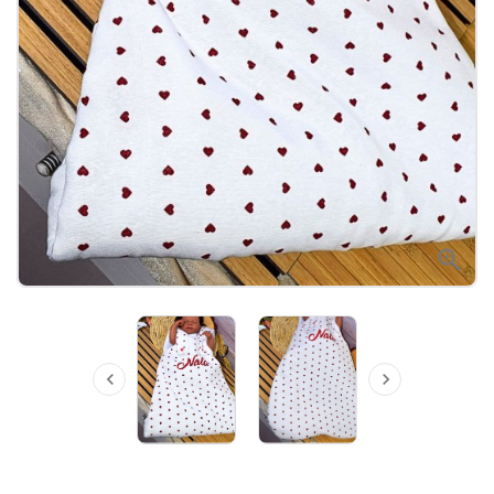


