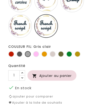
French
Fiolex
script
girls
COULEUR FIL: Gris clair
Rouge
Gris
Gris
Rose
Jaune
Ficelle
Kaki
Vert
Or
foncé
clair
d'or
bouteille
Quantité
Ajouter au panier


En stock
ajouter pour comparer
Ajouter à la liste de souhaits