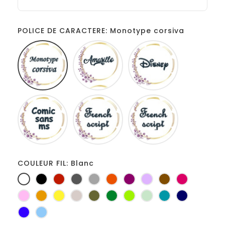
POLICE DE CARACTERE: Monotype corsiva
Monotype
Amarillo
Disney
corsiva
Comic
French
Fiolex
sans
script
girls
ms
COULEUR FIL: Blanc
Blanc
Noir
Rouge
Gris
Gris
Orange
Prune
Lilas
Marron
Fuchsia
foncé
clair
Rose
Jaune
jaune
Ficelle
Kaki
Vert
Anis
Vert
Turquoise
Marine
d'or
bouteille
d'eau
Bleu
Bleu
roi
clair