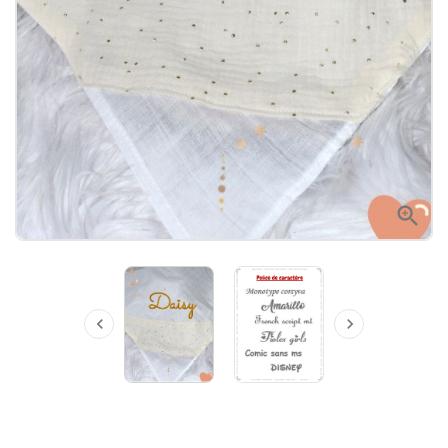


