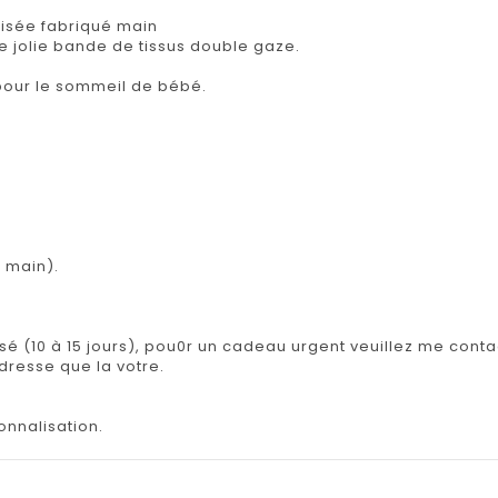
isée fabriqué main
ne jolie bande de tissus double gaze.
e pour le sommeil de bébé.
 main).
isé (10 à 15 jours), pou0r un cadeau urgent veuillez me contac
adresse que la votre.
onnalisation.