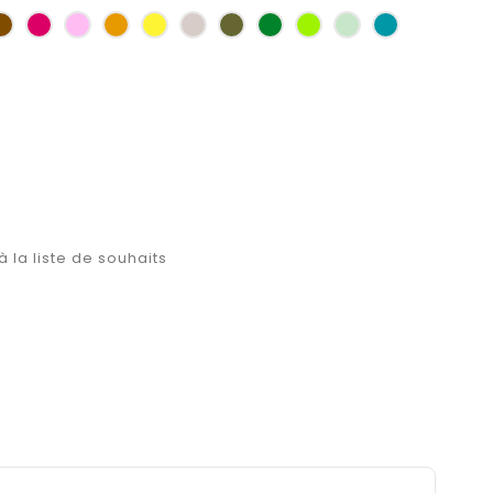
as
Marron
Fuchsia
Rose
Jaune
jaune
Ficelle
Kaki
Vert
Anis
Vert
Turquoise
d'or
bouteille
d'eau
à la liste de souhaits