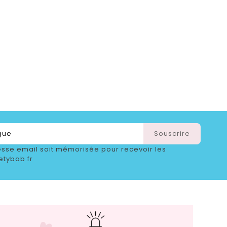
sse email soit mémorisée pour recevoir les
etybab.fr