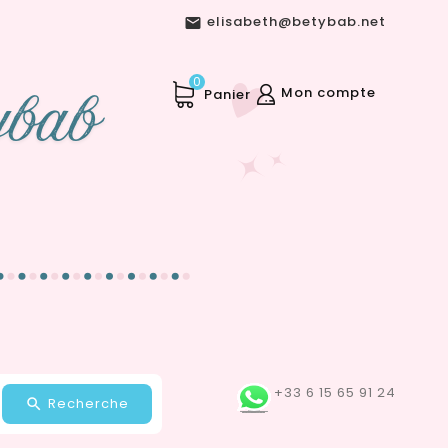
elisabeth@betybab.net

0
Mon compte
Panier
+33 6 15 65 91 24
Recherche