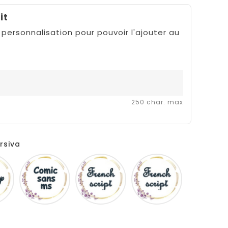
it
 personnalisation pour pouvoir l'ajouter au
250 char. max
rsiva
Disney
Comic
French
Fiolex
sans
script
girls
ms