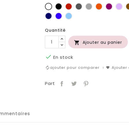
Blanc
Noir
Rouge
Gris
Gris
Orange
Prune
Lil
foncé
clair
Marine
Bleu
Bleu
roi
clair
Quantité
Ajouter au panier


En stock
ajouter pour comparer
Ajouter 
Part
mmentaires