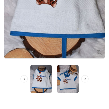


