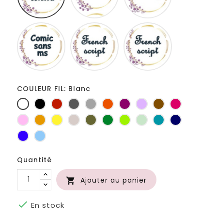
Comic
French
Fiolex
sans
script
girls
ms
COULEUR FIL: Blanc
Blanc
Noir
Rouge
Gris
Gris
Orange
Prune
Lilas
Marron
Fuchsia
foncé
clair
Rose
Jaune
jaune
Ficelle
Kaki
Vert
Anis
Vert
Turquoise
Marine
d'or
bouteille
d'eau
Bleu
Bleu
roi
clair
Quantité
Ajouter au panier


En stock