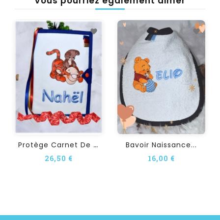
Vous pourriez également aimer
P
Rotège Carnet De Santé...
Bavoir Naissance...
26,50 €
16,00 €