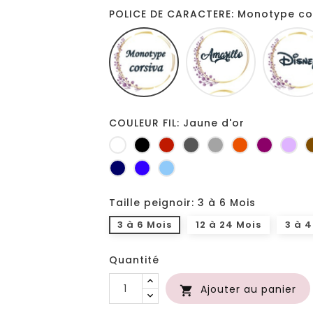
POLICE DE CARACTERE: Monotype co
Monotype
Amarillo
corsiva
COULEUR FIL: Jaune d'or
Blanc
Noir
Rouge
Gris
Gris
Orange
Prune
Lil
foncé
clair
Marine
Bleu
Bleu
roi
clair
Taille peignoir: 3 à 6 Mois
3 à 6 Mois
12 à 24 Mois
3 à 4
Quantité
Ajouter au panier
