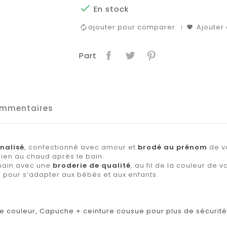

En stock
ajouter pour comparer
Ajouter 
Part
mmentaires
nalisé
, confectionné avec amour et
brodé au prénom
de vo
en au chaud après le bain.
 main avec une
broderie de qualité
, au fil de la couleur de v
es pour s’adapter aux bébés et aux enfants.
de couleur, Capuche + ceinture cousue pour plus de sécurité