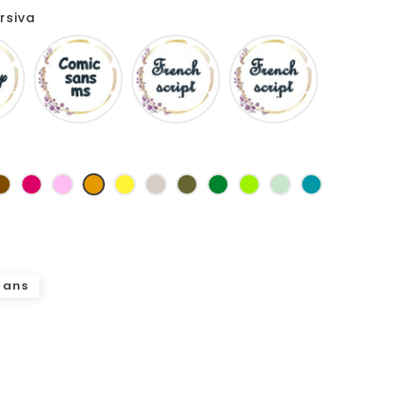
rsiva
Disney
Comic
French
Fiolex
sans
script
girls
ms
as
Marron
Fuchsia
Rose
Jaune
jaune
Ficelle
Kaki
Vert
Anis
Vert
Turquoise
d'or
bouteille
d'eau
 ans