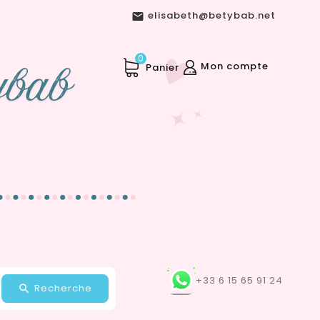
elisabeth@betybab.net

0
Mon compte
Panier
+33 6 15 65 91 24
Recherche