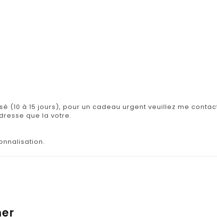
isé (10 à 15 jours), pour un cadeau urgent veuillez me contact
adresse que la votre.
onnalisation.
mer