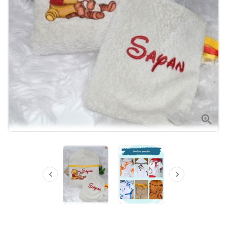


