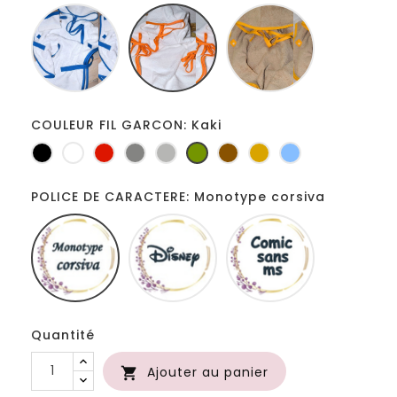
Blanc
Blanc
Ficelle
bleu
orange
jaune
roi
COULEUR FIL GARCON: Kaki
Noir
Blanc
Rouge
Gris
Gris
Kaki
Marron
Jaune
Bleu
foncé
clair
d'or
POLICE DE CARACTERE: Monotype corsiva
Monotype
Disney
Comic
corsiva
sans
ms
Quantité
Ajouter au panier
