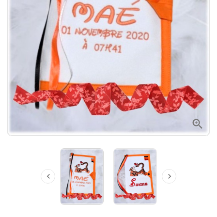


