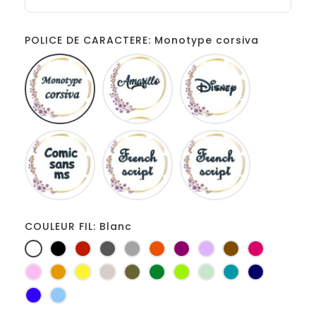
POLICE DE CARACTERE: Monotype corsiva
Monotype
Amarillo
Disney
corsiva
Comic
French
Fiolex
sans
script
girls
ms
COULEUR FIL: Blanc
Blanc
Noir
Rouge
Gris
Gris
Orange
Prune
Lilas
Marron
Fuchsia
foncé
clair
Rose
Jaune
jaune
Ficelle
Kaki
Vert
Anis
Vert
Turquoise
Marine
d'or
bouteille
d'eau
Bleu
Bleu
roi
clair