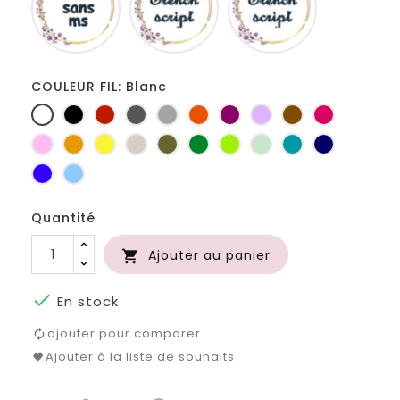
ms
COULEUR FIL: Blanc
Blanc
Noir
Rouge
Gris
Gris
Orange
Prune
Lilas
Marron
Fuchsia
foncé
clair
Rose
Jaune
jaune
Ficelle
Kaki
Vert
Anis
Vert
Turquoise
Marine
d'or
bouteille
d'eau
Bleu
Bleu
roi
clair
Quantité
Ajouter au panier


En stock
ajouter pour comparer
Ajouter à la liste de souhaits