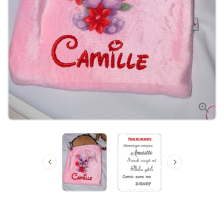


