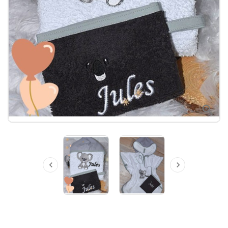


