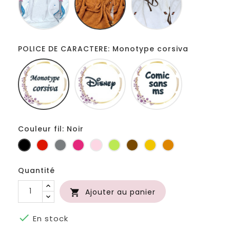
POLICE DE CARACTERE: Monotype corsiva
Monotype
Disney
Comic
corsiva
sans
ms
Couleur fil: Noir
Noir
Rouge
Gris
Fuchsia
Rose
Anis
Marron
Jaune
Orange
foncé
d'or
Quantité
Ajouter au panier


En stock