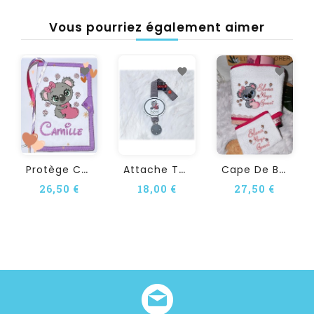
Vous pourriez également aimer
P
Rotège Carnet De Santé...
A
Ttache Tétine...
C
Ape De Bain Personnalisée...
26,50 €
18,00 €
27,50 €